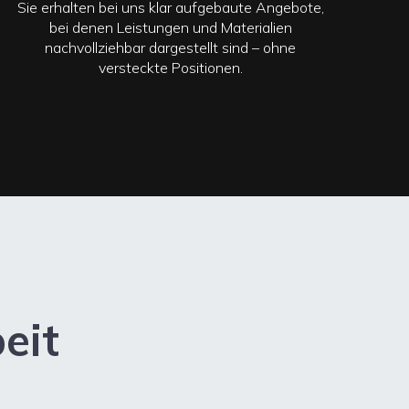
Sie erhalten bei uns klar aufgebaute Angebote,
bei denen Leistungen und Materialien
nachvollziehbar dargestellt sind – ohne
versteckte Positionen.
eit