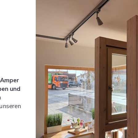
r Amper
pen und
n
unseren