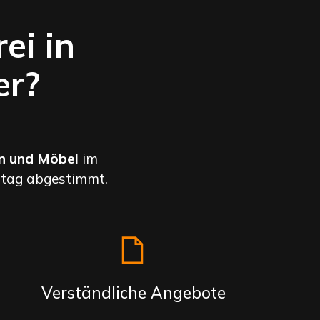
ei in
er?
en und Möbel
im
lltag abgestimmt.
Verständliche Angebote